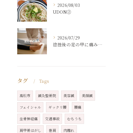
2026/08/03
UDON②
2026/07/29
捻挫後の足の甲に痛み【４０代女性】
タグ
Tags
高松市
鍼灸整骨院
美容鍼
美顔鍼
フェイシャル
ギックリ腰
腰痛
坐骨神経痛
交通事故
むちうち
肩甲骨はがし
巻肩
肉離れ