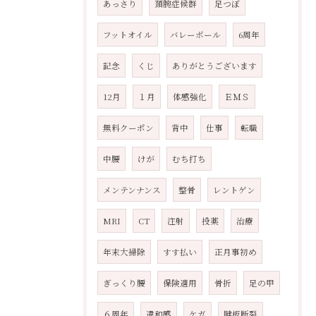
あっさり
頚腕症候群
足つぼ
フットオイル
バレーボール
6周年
記念
くじ
ありがとうございます
12月
１月
体感強化
ＥＭＳ
無料クーポン
背中
仕事
転職
中腰
けが
むち打ち
メンテンナンス
整骨
レントゲン
MRI
CT
注射
投薬
治療
年末大掃除
すす払い
正月事初め
ぎっくり腰
保険適用
骨折
足の甲
６周年
違和感
ケガ
腱板断裂