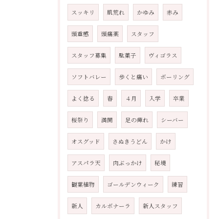
スッキリ
肌荒れ
かゆみ
赤み
頭重感
頭痛薬
スタッフ
スタッフ募集
駄菓子
ヴィゴラス
ソフトバレー
歩くと痛い
ボーリング
よく捻る
春
４月
入学
卒業
桜祭り
満開
足の痺れ
シーバー
オスグッド
さぬきうどん
かけ
アスパラ天
肉ぶっかけ
秘境
観葉植物
ゴールデンウィーク
練習
新人
カルボナーラ
新人スタッフ