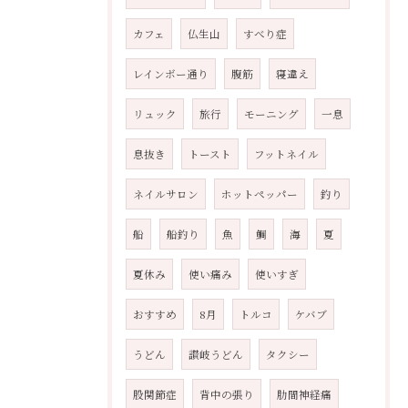
カフェ
仏生山
すべり症
レインボー通り
腹筋
寝違え
リュック
旅行
モーニング
一息
息抜き
トースト
フットネイル
ネイルサロン
ホットペッパー
釣り
船
船釣り
魚
鯛
海
夏
夏休み
使い痛み
使いすぎ
おすすめ
8月
トルコ
ケバブ
うどん
讃岐うどん
タクシー
股関節症
背中の張り
肋間神経痛