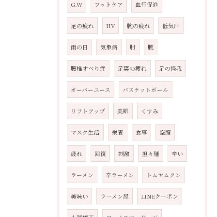
G.W
フットケア
血行促進
足の疲れ
HV
腕の疲れ
低気圧
雨の日
気象病
肘
腕
腰椎すべり症
足裏の疲れ
足の怪我
オーバーユース
バスケットボール
リフトアップ
美肌
くすみ
マスク生活
栄養
食事
空腹
疲れ
回復
刺激
担々麺
辛い
ラーメン
辛ラーメン
トムヤムクン
美味い
ラーメン屋
LINEクーポン