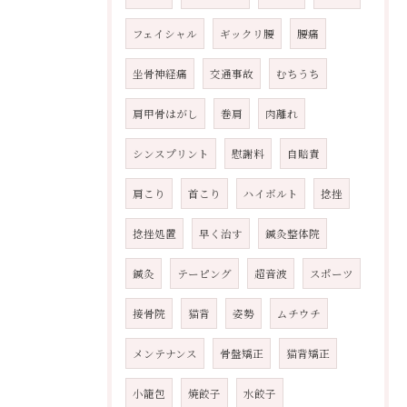
フェイシャル
ギックリ腰
腰痛
坐骨神経痛
交通事故
むちうち
肩甲骨はがし
巻肩
肉離れ
シンスプリント
慰謝料
自賠責
肩こり
首こり
ハイボルト
捻挫
捻挫処置
早く治す
鍼灸整体院
鍼灸
テーピング
超音波
スポーツ
接骨院
猫背
姿勢
ムチウチ
メンテナンス
骨盤矯正
猫背矯正
小籠包
焼餃子
水餃子