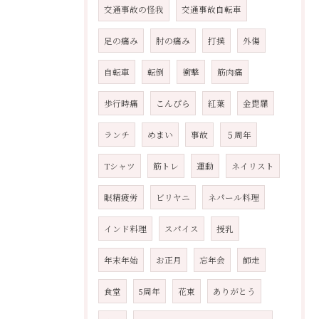
交通事故の怪我
交通事故自転車
足の痛み
肘の痛み
打撲
外傷
自転車
転倒
衝撃
筋肉痛
歩行時痛
こんぴら
紅葉
金毘羅
ランチ
めまい
事故
５周年
Tシャツ
筋トレ
運動
ネイリスト
眼精疲労
ビリヤニ
ネパール料理
インド料理
スパイス
授乳
年末年始
お正月
忘年会
師走
食堂
5周年
花束
ありがとう