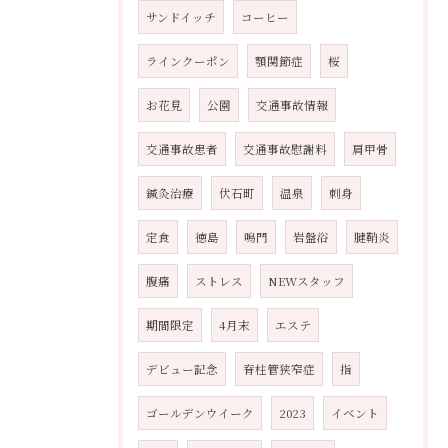
サンドイッチ
コーヒー
ラインクーポン
顎関節症
桜
お花見
公園
交通事故情報
交通事故患者
交通事故慰謝料
肩甲骨
鍼灸治療
伏石町
温泉
刺身
定食
徳島
鳴門
岩盤浴
腱鞘炎
腹痛
ストレス
NEWスタッフ
期間限定
4月末
エステ
デビュー記念
脊柱管狭窄症
指
ゴールデンウイーク
2023
イベント