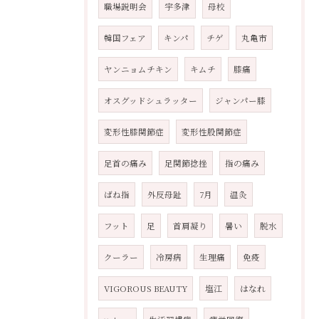
職場説明会
宇多津
母校
韓国フェア
キンパ
チゲ
丸亀市
ヤンニョムチキン
キムチ
膝痛
オスグッドシュラッター
ジャンパー膝
変形性膝関節症
変形性股関節症
足首の痛み
足関節捻挫
指の痛み
ばね指
外反母趾
7月
温灸
フット
足
首肩凝り
暑い
脱水
クーラー
冷房病
生理痛
免疫
VIGOROUS BEAUTY
塩江
はなれ