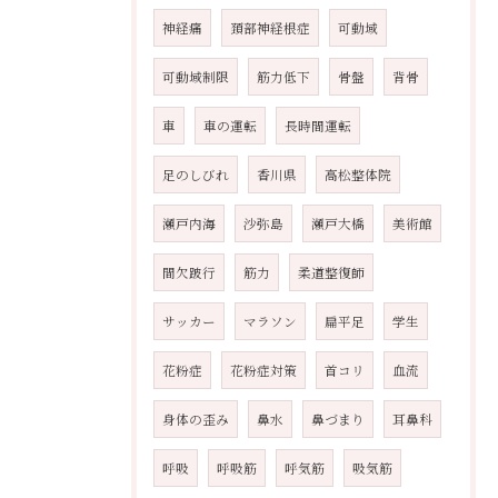
神経痛
頚部神経根症
可動域
可動域制限
筋力低下
骨盤
背骨
車
車の運転
長時間運転
足のしびれ
香川県
高松整体院
瀬戸内海
沙弥島
瀬戸大橋
美術館
間欠跛行
筋力
柔道整復師
サッカー
マラソン
扁平足
学生
花粉症
花粉症対策
首コリ
血流
身体の歪み
鼻水
鼻づまり
耳鼻科
呼吸
呼吸筋
呼気筋
吸気筋