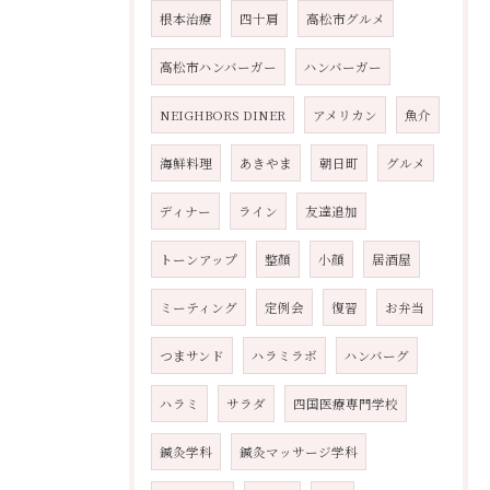
根本治療
四十肩
高松市グルメ
高松市ハンバーガー
ハンバーガー
NEIGHBORS DINER
アメリカン
魚介
海鮮料理
あきやま
朝日町
グルメ
ディナー
ライン
友達追加
トーンアップ
整顏
小顔
居酒屋
ミーティング
定例会
復習
お弁当
つまサンド
ハラミラボ
ハンバーグ
ハラミ
サラダ
四国医療専門学校
鍼灸学科
鍼灸マッサージ学科