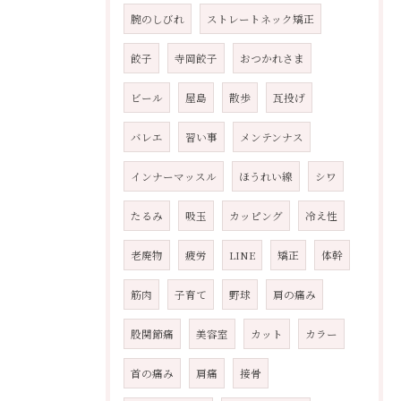
腕のしびれ
ストレートネック矯正
餃子
寺岡餃子
おつかれさま
ビール
屋島
散歩
瓦投げ
バレエ
習い事
メンテンナス
インナーマッスル
ほうれい線
シワ
たるみ
吸玉
カッピング
冷え性
老廃物
疲労
LINE
矯正
体幹
筋肉
子育て
野球
肩の痛み
股関節痛
美容室
カット
カラー
首の痛み
肩痛
接骨