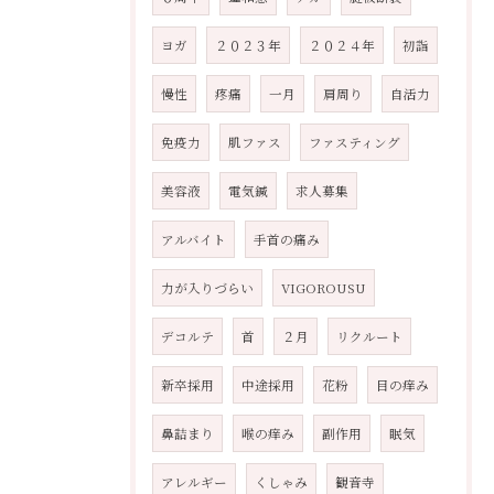
ヨガ
２０２３年
２０２４年
初詣
慢性
疼痛
一月
肩周り
自活力
免疫力
肌ファス
ファスティング
美容液
電気鍼
求人募集
アルバイト
手首の痛み
力が入りづらい
VIGOROUSU
デコルテ
首
２月
リクルート
新卒採用
中途採用
花粉
目の痒み
鼻詰まり
喉の痒み
副作用
眠気
アレルギー
くしゃみ
観音寺