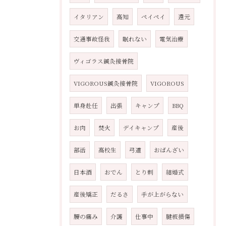
イタリアン
高知
ペイペイ
還元
交通事故怪我
眠れない
電気治療
ヴィゴラス鍼灸接骨院
VIGOROUS鍼灸接骨院
VIGOROUS
単身赴任
出張
キャンプ
BBQ
お肉
焚火
デイキャンプ
産後
部活
高校生
弓道
おばんざい
日本酒
おでん
とり刺
結婚式
産後矯正
だるさ
手が上がらない
腰の痛み
介護
仕事中
腱板損傷