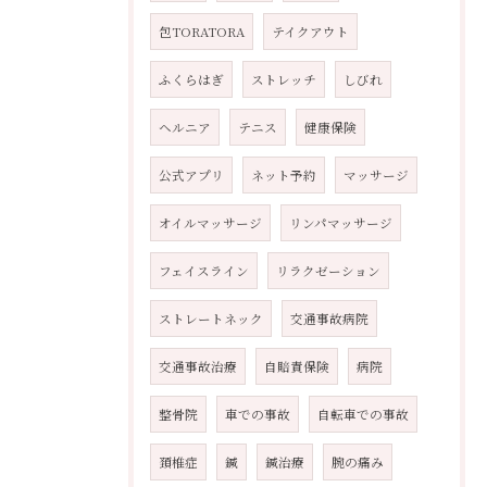
包TORATORA
テイクアウト
ふくらはぎ
ストレッチ
しびれ
ヘルニア
テニス
健康保険
公式アプリ
ネット予約
マッサージ
オイルマッサージ
リンパマッサージ
フェイスライン
リラクゼーション
ストレートネック
交通事故病院
交通事故治療
自賠責保険
病院
整骨院
車での事故
自転車での事故
頚椎症
鍼
鍼治療
腕の痛み