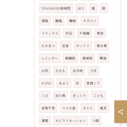
VIGOROUS接骨院
はり
肩
膝
頸椎
胸椎
腰椎
タカマツ
リラックス
伏石
片頭痛
寒波
たかまつ
足首
ギックリ
巻き肩
レインボー
腸腰筋
腸骨筋
臀部
お尻
太もも
五月病
５月
かがわ
きゅう
針
首肩こり
くび
目の奥
ぎっくり
こども
姿勢不良
スマホ首
オイル
電気
通電
モビライゼーション
O脚