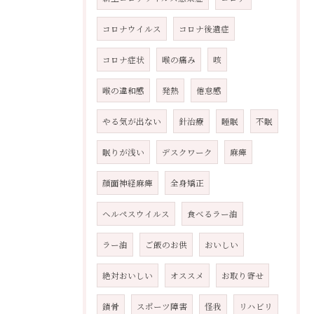
コロナウイルス
コロナ後遺症
コロナ症状
喉の痛み
咳
喉の違和感
発熱
倦怠感
やる気が出ない
針治療
睡眠
不眠
眠りが浅い
デスクワーク
麻痺
顔面神経麻痺
全身矯正
ヘルペスウイルス
食べるラー油
ラー油
ご飯のお供
おいしい
絶対おいしい
オススメ
お取り寄せ
鎖骨
スポーツ障害
怪我
リハビリ