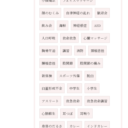
小顔矯正
フェイスマッサージ
顔のむくみ
自律神経の乱れ
歓迎会
飲み会
海鮮
神経根症
AED
人口呼吸
救命救急
心臓マッサージ
胸骨圧迫
講習
消防
頚椎捻挫
腰椎捻挫
股関節
股関節の痛み
新体操
スポーツ外傷
脱臼
臼蓋形成不全
中学生
小学生
アスリート
救急救命
救急救命講習
心肺蘇生
耳つぼ
耳鳴り
身体のだるさ
カレー
インドカレー