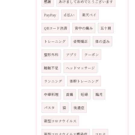
感謝
あけましておめでとうございます
PayPay
ｄ払い
楽天ペイ
QRコード決済
背中の痛み
五十肩
トレーニング
姿勢矯正
体の歪み
整形外科
アプリ
クーポン
睡眠不足
ヘッドマッサージ
ランニング
体幹トレーニング
中華料理
首痛
妊婦
臨月
パスタ
猫
後遺症
新型コロナウイルス
新型コロナウイルス感染症
コロナ