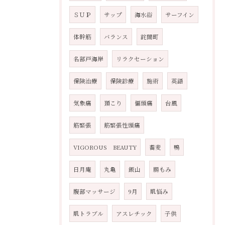
ＳＵＰ
サップ
海水浴
サーフイン
体幹筋
バランス
詫間町
名部戸海岸
リラクセーション
保険治療
保険診療
施術
英語
気象痛
頚こり
偏頭痛
台風
筋緊張
筋緊張性頭痛
VIGOROUS BEAUTY
蕎麦
鴨
日月庵
丸亀
飯山
腸もみ
腹部マッサージ
9月
肌悩み
肌トラブル
アスレチック
子供