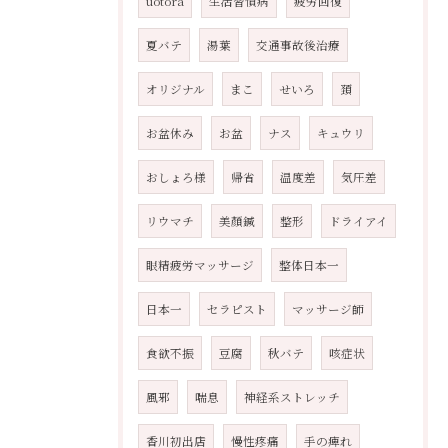
uotora
生活習慣病
疲労回復
夏バテ
湯葉
交通事故後治療
オリジナル
まこ
せいろ
頚
お盆休み
お盆
ナス
キュウリ
おしょろ様
帰省
温度差
気圧差
リウマチ
美顏鍼
整形
ドライアイ
眼精疲労マッサージ
整体日本一
日本一
セラピスト
マッサージ師
食欲不振
豆腐
秋バテ
咳症状
風邪
喘息
神経系ストレッチ
香川初出店
慢性疼痛
手の痺れ