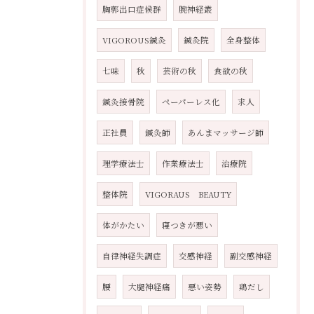
胸郭出口症候群
腕神経叢
VIGOROUS鍼灸
鍼灸院
全身整体
七味
秋
芸術の秋
食欲の秋
鍼灸接骨院
ペーパーレス化
求人
正社員
鍼灸師
あんまマッサージ師
理学療法士
作業療法士
治療院
整体院
VIGORAUS BEAUTY
体がかたい
寝つきが悪い
自律神経失調症
交感神経
副交感神経
腰
大腿神経痛
悪い姿勢
鶏だし