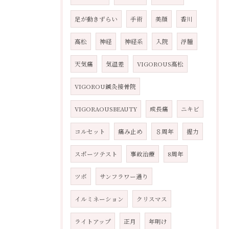
足が動きずらい
手術
美顔
香川
高松
神経
神経系
入院
浮腫
天気痛
気温差
VIGOROUS高松
VIGOROU鍼灸接骨院
VIGORAOUSBEAUTY
成長痛
ニキビ
コルセット
痛み止め
８周年
握力
スポーツテスト
事故治療
8周年
ツボ
サンフラワー通り
イルミネーション
クリスマス
ライトアップ
正月
年明け