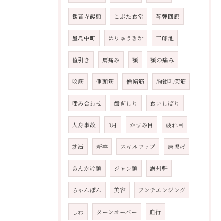
観音寺饅頭
こぶた食堂
琴弾回廊
屋島中町
はりゅう珈琲
三郎池
値引き
肩痛み
顎
顎の痛み
咬筋
側頭筋
僧帽筋
胸鎖乳突筋
噛み合わせ
歯ぎしり
食いしばり
人身事故
3月
かすみ目
疲れ目
就活
新卒
スキルアップ
唐揚げ
あんかけ麺
ジャン麺
満州軒
ちゃんぽん
美容
アンチエンジング
しわ
ターンオーバー
血行