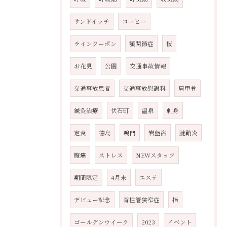
サンドイッチ
コーヒー
ラインクーポン
顎関節症
桜
お花見
公園
交通事故情報
交通事故患者
交通事故慰謝料
肩甲骨
鍼灸治療
伏石町
温泉
刺身
定食
徳島
鳴門
岩盤浴
腱鞘炎
腹痛
ストレス
NEWスタッフ
期間限定
4月末
エステ
デビュー記念
脊柱管狭窄症
指
ゴールデンウイーク
2023
イベント