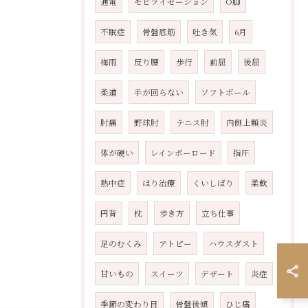
通電
モビライゼーション
O脚
不眠症
骨盤底筋
吐き気
6月
梅雨
反り腰
歩行
前屈
後屈
柔道
手が回らない
ソフトボール
肘痛
野球肘
テニス肘
内側上顆炎
体が硬い
レインボーロード
指圧
熱中症
はり治療
くいしばり
柔軟
円背
枕
歩き方
立ち仕事
足のむくみ
アトピー
ハウスダスト
甘いもの
スイーツ
デザート
炎症
季節の変わり目
骨盤後傾
ひじ痛