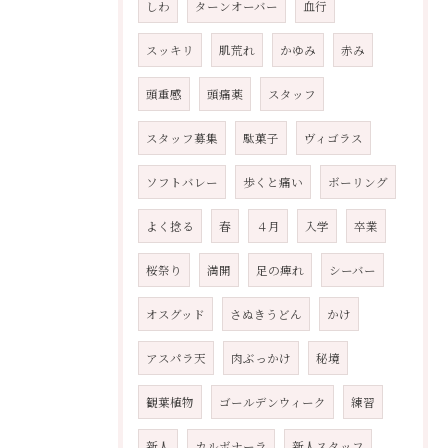
しわ
ターンオーバー
血行
スッキリ
肌荒れ
かゆみ
赤み
頭重感
頭痛薬
スタッフ
スタッフ募集
駄菓子
ヴィゴラス
ソフトバレー
歩くと痛い
ボーリング
よく捻る
春
４月
入学
卒業
桜祭り
満開
足の痺れ
シーバー
オスグッド
さぬきうどん
かけ
アスパラ天
肉ぶっかけ
秘境
観葉植物
ゴールデンウィーク
練習
新人
カルボナーラ
新人スタッフ