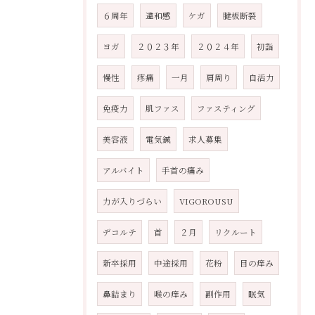
６周年
違和感
ケガ
腱板断裂
ヨガ
２０２３年
２０２４年
初詣
慢性
疼痛
一月
肩周り
自活力
免疫力
肌ファス
ファスティング
美容液
電気鍼
求人募集
アルバイト
手首の痛み
力が入りづらい
VIGOROUSU
デコルテ
首
２月
リクルート
新卒採用
中途採用
花粉
目の痒み
鼻詰まり
喉の痒み
副作用
眠気