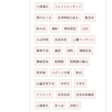
小顔矯正
フェイスマッサージ
顔のむくみ
自律神経の乱れ
歓迎会
飲み会
海鮮
神経根症
AED
人口呼吸
救命救急
心臓マッサージ
胸骨圧迫
講習
消防
頚椎捻挫
腰椎捻挫
股関節
股関節の痛み
新体操
スポーツ外傷
脱臼
臼蓋形成不全
中学生
小学生
アスリート
救急救命
救急救命講習
心肺蘇生
耳つぼ
耳鳴り