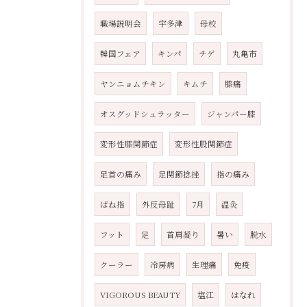
職場説明会
宇多津
母校
韓国フェア
キンパ
チゲ
丸亀市
ヤンニョムチキン
キムチ
膝痛
オスグッドシュラッター
ジャンパー膝
変形性膝関節症
変形性股関節症
足首の痛み
足関節捻挫
指の痛み
ばね指
外反母趾
7月
温灸
フット
足
首肩凝り
暑い
脱水
クーラー
冷房病
生理痛
免疫
VIGOROUS BEAUTY
塩江
はなれ