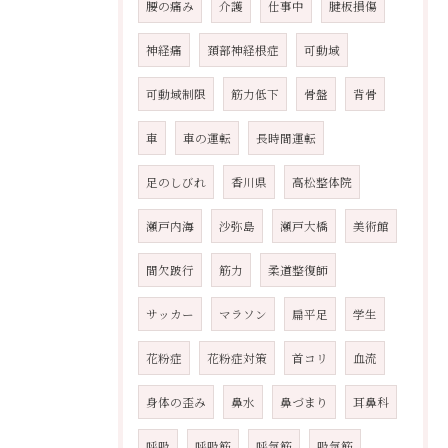
腰の痛み
介護
仕事中
腱板損傷
神経痛
頚部神経根症
可動域
可動域制限
筋力低下
骨盤
背骨
車
車の運転
長時間運転
足のしびれ
香川県
高松整体院
瀬戸内海
沙弥島
瀬戸大橋
美術館
間欠跛行
筋力
柔道整復師
サッカー
マラソン
扁平足
学生
花粉症
花粉症対策
首コリ
血流
身体の歪み
鼻水
鼻づまり
耳鼻科
呼吸
呼吸筋
呼気筋
吸気筋