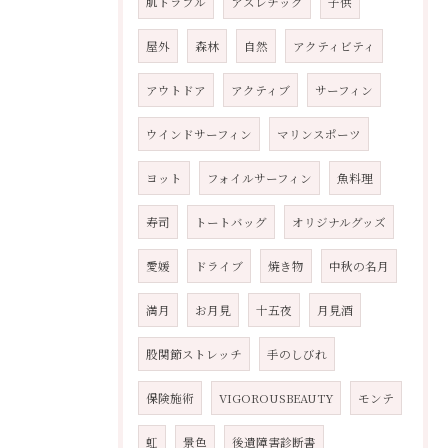
肌トラブル
アスレチック
子供
屋外
森林
自然
アクティビティ
アウトドア
アクティブ
サーフィン
ウインドサーフィン
マリンスポーツ
ヨット
フォイルサーフィン
魚料理
寿司
トートバッグ
オリジナルグッズ
愛媛
ドライブ
焼き物
中秋の名月
満月
お月見
十五夜
月見酒
股関節ストレッチ
手のしびれ
保険施術
VIGOROUSBEAUTY
モンテ
虹
景色
後遺障害診断書