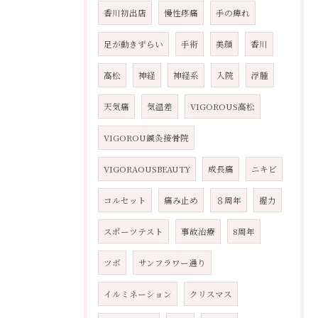
香川初出店
慢性疼痛
手の痺れ
足が動きずらい
手術
美顔
香川
高松
神経
神経系
入院
浮腫
天気痛
気温差
VIGOROUS高松
VIGOROU鍼灸接骨院
VIGORAOUSBEAUTY
成長痛
ニキビ
コルセット
痛み止め
８周年
握力
スポーツテスト
事故治療
8周年
ツボ
サンフラワー通り
イルミネーション
クリスマス