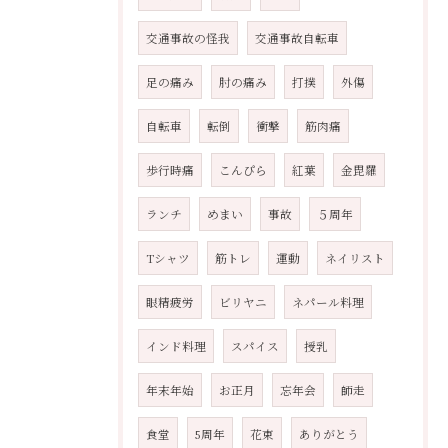
交通事故の怪我
交通事故自転車
足の痛み
肘の痛み
打撲
外傷
自転車
転倒
衝撃
筋肉痛
歩行時痛
こんぴら
紅葉
金毘羅
ランチ
めまい
事故
５周年
Tシャツ
筋トレ
運動
ネイリスト
眼精疲労
ビリヤニ
ネパール料理
インド料理
スパイス
授乳
年末年始
お正月
忘年会
師走
食堂
5周年
花束
ありがとう