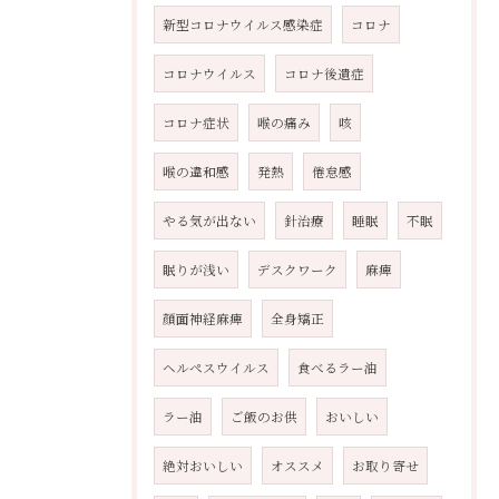
新型コロナウイルス感染症
コロナ
コロナウイルス
コロナ後遺症
コロナ症状
喉の痛み
咳
喉の違和感
発熱
倦怠感
やる気が出ない
針治療
睡眠
不眠
眠りが浅い
デスクワーク
麻痺
顔面神経麻痺
全身矯正
ヘルペスウイルス
食べるラー油
ラー油
ご飯のお供
おいしい
絶対おいしい
オススメ
お取り寄せ