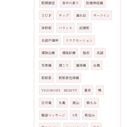
股関節症
背中の張り
肋間神経痛
ＳＵＰ
サップ
海水浴
サーフイン
体幹筋
バランス
詫間町
名部戸海岸
リラクセーション
保険治療
保険診療
施術
英語
気象痛
頚こり
偏頭痛
台風
筋緊張
筋緊張性頭痛
VIGOROUS BEAUTY
蕎麦
鴨
日月庵
丸亀
飯山
腸もみ
腹部マッサージ
9月
肌悩み