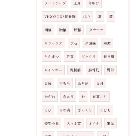
ライトアップ
正月
年明け
VIGOROUS接骨院
はり
肩
膝
頸椎
胸椎
腰椎
タカマツ
リラックス
伏石
片頭痛
寒波
たかまつ
足首
ギックリ
巻き肩
レインボー
腸腰筋
腸骨筋
臀部
お尻
太もも
五月病
５月
かがわ
きゅう
針
首肩こり
くび
目の奥
ぎっくり
こども
姿勢不良
スマホ首
オイル
電気