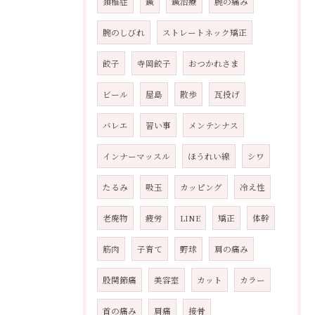
頚椎症
鍼
鍼治療
腕の痛み
腕のしびれ
ストレートネック矯正
餃子
寺岡餃子
おつかれさま
ビール
屋島
散歩
瓦投げ
バレエ
習い事
メンテンナス
インナーマッスル
ほうれい線
シワ
たるみ
吸玉
カッピング
冷え性
老廃物
疲労
LINE
矯正
体幹
筋肉
子育て
野球
肩の痛み
股関節痛
美容室
カット
カラー
首の痛み
肩痛
接骨