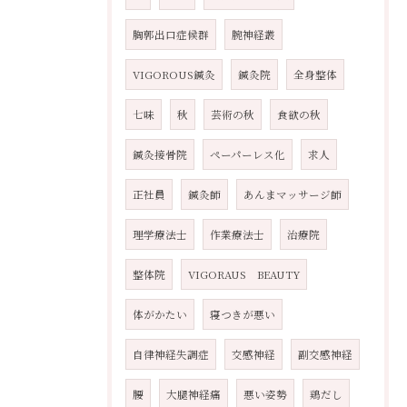
胸郭出口症候群
腕神経叢
VIGOROUS鍼灸
鍼灸院
全身整体
七味
秋
芸術の秋
食欲の秋
鍼灸接骨院
ペーパーレス化
求人
正社員
鍼灸師
あんまマッサージ師
理学療法士
作業療法士
治療院
整体院
VIGORAUS BEAUTY
体がかたい
寝つきが悪い
自律神経失調症
交感神経
副交感神経
腰
大腿神経痛
悪い姿勢
鶏だし