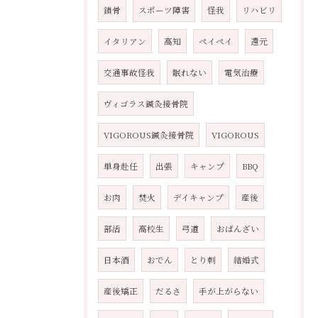
鎖骨
スポーツ障害
怪我
リハビリ
イタリアン
高知
ペイペイ
還元
交通事故怪我
眠れない
電気治療
ヴィゴラス鍼灸接骨院
VIGOROUS鍼灸接骨院
VIGOROUS
単身赴任
出張
キャンプ
BBQ
お肉
焚火
デイキャンプ
産後
部活
高校生
弓道
おばんざい
日本酒
おでん
とり刺
結婚式
産後矯正
だるさ
手が上がらない