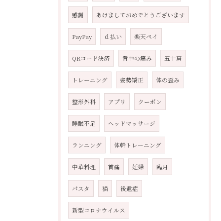
感謝
あけましておめでとうございます
PayPay
ｄ払い
楽天ペイ
QRコード決済
背中の痛み
五十肩
トレーニング
姿勢矯正
体の歪み
整形外科
アプリ
クーポン
睡眠不足
ヘッドマッサージ
ランニング
体幹トレーニング
中華料理
首痛
妊婦
臨月
パスタ
猫
後遺症
新型コロナウイルス