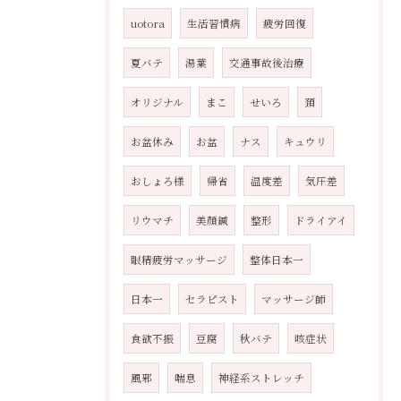
uotora
生活習慣病
疲労回復
夏バテ
湯葉
交通事故後治療
オリジナル
まこ
せいろ
頚
お盆休み
お盆
ナス
キュウリ
おしょろ様
帰省
温度差
気圧差
リウマチ
美顏鍼
整形
ドライアイ
眼精疲労マッサージ
整体日本一
日本一
セラピスト
マッサージ師
食欲不振
豆腐
秋バテ
咳症状
風邪
喘息
神経系ストレッチ