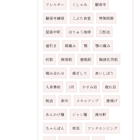
アレルギー
くしゃみ
観音寺
観音寺饅頭
こぶた食堂
琴弾回廊
屋島中町
はりゅう珈琲
三郎池
値引き
肩痛み
顎
顎の痛み
咬筋
側頭筋
僧帽筋
胸鎖乳突筋
噛み合わせ
歯ぎしり
食いしばり
人身事故
3月
かすみ目
疲れ目
就活
新卒
スキルアップ
唐揚げ
あんかけ麺
ジャン麺
満州軒
ちゃんぽん
美容
アンチエンジング