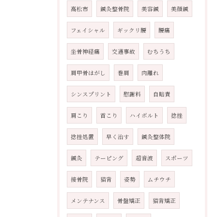
高松市
鍼灸整骨院
美容鍼
美顔鍼
フェイシャル
ギックリ腰
腰痛
坐骨神経痛
交通事故
むちうち
肩甲骨はがし
巻肩
肉離れ
シンスプリント
慰謝料
自賠責
肩こり
首こり
ハイボルト
捻挫
捻挫処置
早く治す
鍼灸整体院
鍼灸
テーピング
超音波
スポーツ
接骨院
猫背
姿勢
ムチウチ
メンテナンス
骨盤矯正
猫背矯正