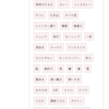
身体のだるさ
カレー
インドカレー
カフェ
仏生山
すべり症
レインボー通り
腹筋
寝違え
リュック
旅行
モーニング
一息
息抜き
トースト
フットネイル
ネイルサロン
ホットペッパー
釣り
船
船釣り
魚
鯛
海
夏
夏休み
使い痛み
使いすぎ
おすすめ
8月
トルコ
ケバブ
うどん
讃岐うどん
タクシー