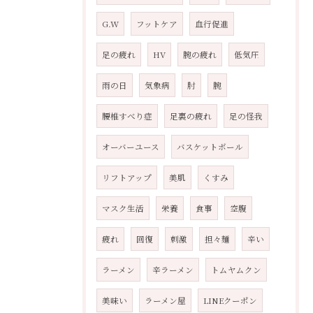
G.W
フットケア
血行促進
足の疲れ
HV
腕の疲れ
低気圧
雨の日
気象病
肘
腕
腰椎すべり症
足裏の疲れ
足の怪我
オーバーユース
バスケットボール
リフトアップ
美肌
くすみ
マスク生活
栄養
食事
空腹
疲れ
回復
刺激
担々麺
辛い
ラーメン
辛ラーメン
トムヤムクン
美味い
ラーメン屋
LINEクーポン