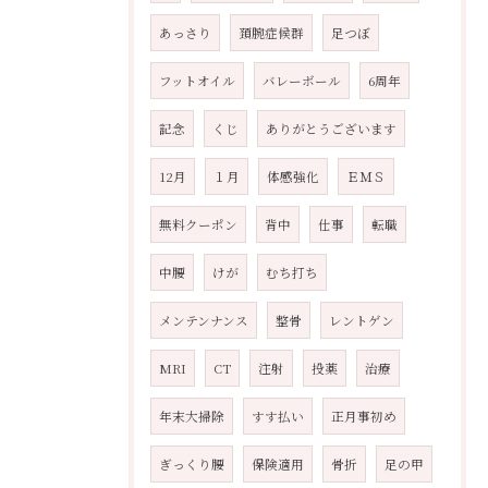
あっさり
頚腕症候群
足つぼ
フットオイル
バレーボール
6周年
記念
くじ
ありがとうございます
12月
１月
体感強化
ＥＭＳ
無料クーポン
背中
仕事
転職
中腰
けが
むち打ち
メンテンナンス
整骨
レントゲン
MRI
CT
注射
投薬
治療
年末大掃除
すす払い
正月事初め
ぎっくり腰
保険適用
骨折
足の甲