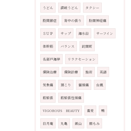
うどん
讃岐うどん
タクシー
股関節症
背中の張り
肋間神経痛
ＳＵＰ
サップ
海水浴
サーフイン
体幹筋
バランス
詫間町
名部戸海岸
リラクセーション
保険治療
保険診療
施術
英語
気象痛
頚こり
偏頭痛
台風
筋緊張
筋緊張性頭痛
VIGOROUS BEAUTY
蕎麦
鴨
日月庵
丸亀
飯山
腸もみ