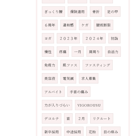
ぎっくり腰
保険適用
骨折
足の甲
６周年
違和感
ケガ
腱板断裂
ヨガ
２０２３年
２０２４年
初詣
慢性
疼痛
一月
肩周り
自活力
免疫力
肌ファス
ファスティング
美容液
電気鍼
求人募集
アルバイト
手首の痛み
力が入りづらい
VIGOROUSU
デコルテ
首
２月
リクルート
新卒採用
中途採用
花粉
目の痒み