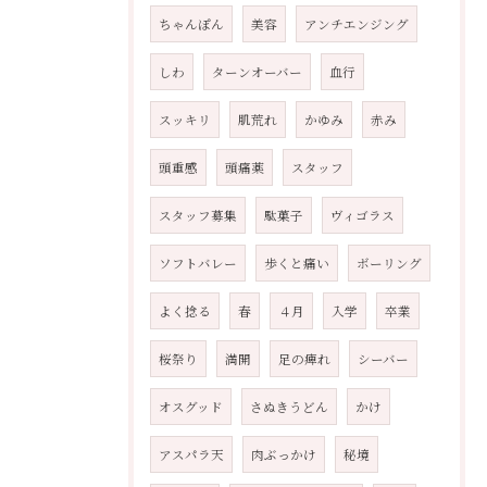
ちゃんぽん
美容
アンチエンジング
しわ
ターンオーバー
血行
スッキリ
肌荒れ
かゆみ
赤み
頭重感
頭痛薬
スタッフ
スタッフ募集
駄菓子
ヴィゴラス
ソフトバレー
歩くと痛い
ボーリング
よく捻る
春
４月
入学
卒業
桜祭り
満開
足の痺れ
シーバー
オスグッド
さぬきうどん
かけ
アスパラ天
肉ぶっかけ
秘境