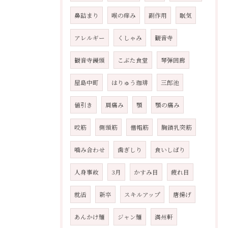
鼻詰まり
喉の痒み
副作用
眠気
アレルギー
くしゃみ
観音寺
観音寺饅頭
こぶた食堂
琴弾回廊
屋島中町
はりゅう珈琲
三郎池
値引き
肩痛み
顎
顎の痛み
咬筋
側頭筋
僧帽筋
胸鎖乳突筋
噛み合わせ
歯ぎしり
食いしばり
人身事故
3月
かすみ目
疲れ目
就活
新卒
スキルアップ
唐揚げ
あんかけ麺
ジャン麺
満州軒