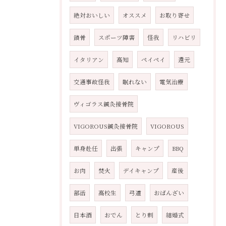
絶対おいしい
オススメ
お取り寄せ
鎖骨
スポーツ障害
怪我
リハビリ
イタリアン
高知
ペイペイ
還元
交通事故怪我
眠れない
電気治療
ヴィゴラス鍼灸接骨院
VIGOROUS鍼灸接骨院
VIGOROUS
単身赴任
出張
キャンプ
BBQ
お肉
焚火
デイキャンプ
産後
部活
高校生
弓道
おばんざい
日本酒
おでん
とり刺
結婚式