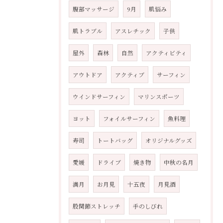
腹部マッサージ
9月
肌悩み
肌トラブル
アスレチック
子供
屋外
森林
自然
アクティビティ
アウトドア
アクティブ
サーフィン
ウインドサーフィン
マリンスポーツ
ヨット
フォイルサーフィン
魚料理
寿司
トートバッグ
オリジナルグッズ
愛媛
ドライブ
焼き物
中秋の名月
満月
お月見
十五夜
月見酒
股関節ストレッチ
手のしびれ