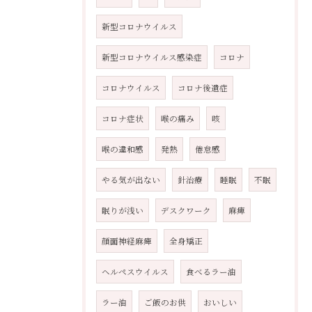
新型コロナウイルス
新型コロナウイルス感染症
コロナ
コロナウイルス
コロナ後遺症
コロナ症状
喉の痛み
咳
喉の違和感
発熱
倦怠感
やる気が出ない
針治療
睡眠
不眠
眠りが浅い
デスクワーク
麻痺
顔面神経麻痺
全身矯正
ヘルペスウイルス
食べるラー油
ラー油
ご飯のお供
おいしい