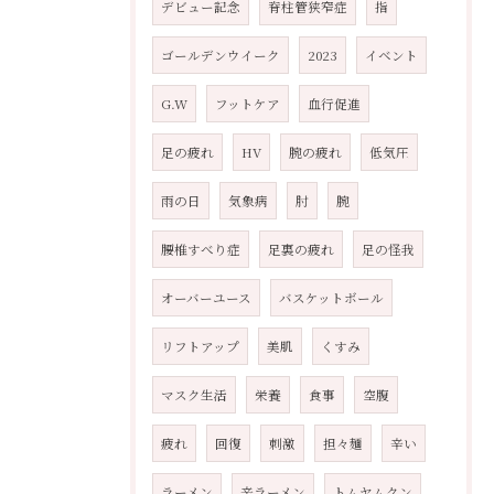
デビュー記念
脊柱管狭窄症
指
ゴールデンウイーク
2023
イベント
G.W
フットケア
血行促進
足の疲れ
HV
腕の疲れ
低気圧
雨の日
気象病
肘
腕
腰椎すべり症
足裏の疲れ
足の怪我
オーバーユース
バスケットボール
リフトアップ
美肌
くすみ
マスク生活
栄養
食事
空腹
疲れ
回復
刺激
担々麺
辛い
ラーメン
辛ラーメン
トムヤムクン