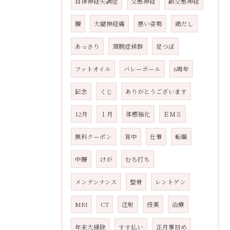
自律神経失調症
交感神経
副交感神経
腰
大腿神経痛
悪い姿勢
鶏だし
あっさり
頚腕症候群
足つぼ
フットオイル
バレーボール
6周年
記念
くじ
ありがとうございます
12月
１月
体感強化
ＥＭＳ
無料クーポン
背中
仕事
転職
中腰
けが
むち打ち
メンテンナンス
整骨
レントゲン
MRI
CT
注射
投薬
治療
年末大掃除
すす払い
正月事初め