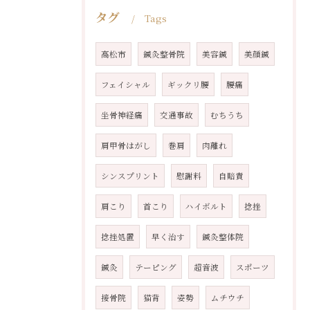
タグ
Tags
高松市
鍼灸整骨院
美容鍼
美顔鍼
フェイシャル
ギックリ腰
腰痛
坐骨神経痛
交通事故
むちうち
肩甲骨はがし
巻肩
肉離れ
シンスプリント
慰謝料
自賠責
肩こり
首こり
ハイボルト
捻挫
捻挫処置
早く治す
鍼灸整体院
鍼灸
テーピング
超音波
スポーツ
接骨院
猫背
姿勢
ムチウチ