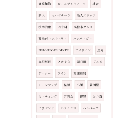
観葉植物
ゴールデンウィーク
練習
新人
カルボナーラ
新人スタッフ
根本治療
四十肩
高松市グルメ
高松市ハンバーガー
ハンバーガー
NEIGHBORS DINER
アメリカン
魚介
海鮮料理
あきやま
朝日町
グルメ
ディナー
ライン
友達追加
トーンアップ
整顏
小顔
居酒屋
ミーティング
定例会
復習
お弁当
つまサンド
ハラミラボ
ハンバーグ