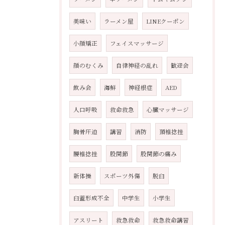
美味い
ラーメン屋
LINEクーポン
小顔矯正
フェイスマッサージ
顔のむくみ
自律神経の乱れ
歓迎会
飲み会
海鮮
神経根症
AED
人口呼吸
救命救急
心臓マッサージ
胸骨圧迫
講習
消防
頚椎捻挫
腰椎捻挫
股関節
股関節の痛み
新体操
スポーツ外傷
脱臼
臼蓋形成不全
中学生
小学生
アスリート
救急救命
救急救命講習