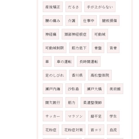
産後矯正
だるさ
手が上がらない
腰の痛み
介護
仕事中
腱板損傷
神経痛
頚部神経根症
可動域
可動域制限
筋力低下
骨盤
背骨
車
車の運転
長時間運転
足のしびれ
香川県
高松整体院
瀬戸内海
沙弥島
瀬戸大橋
美術館
間欠跛行
筋力
柔道整復師
サッカー
マラソン
扁平足
学生
花粉症
花粉症対策
首コリ
血流