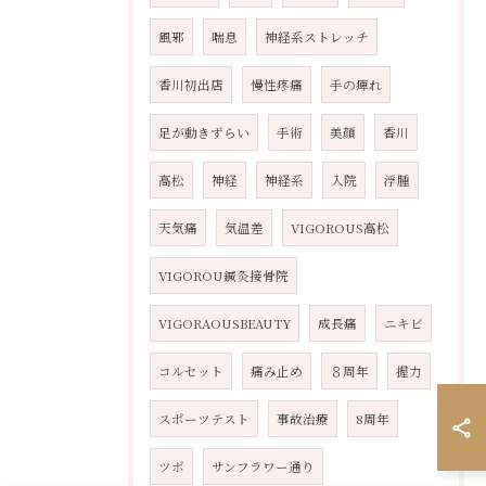
風邪
喘息
神経系ストレッチ
香川初出店
慢性疼痛
手の痺れ
足が動きずらい
手術
美顔
香川
高松
神経
神経系
入院
浮腫
天気痛
気温差
VIGOROUS高松
VIGOROU鍼灸接骨院
VIGORAOUSBEAUTY
成長痛
ニキビ
コルセット
痛み止め
８周年
握力
スポーツテスト
事故治療
8周年
ツボ
サンフラワー通り