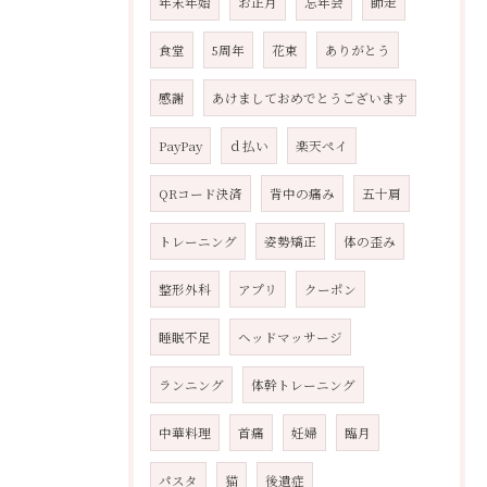
年末年始
お正月
忘年会
師走
食堂
5周年
花束
ありがとう
感謝
あけましておめでとうございます
PayPay
ｄ払い
楽天ペイ
QRコード決済
背中の痛み
五十肩
トレーニング
姿勢矯正
体の歪み
整形外科
アプリ
クーポン
睡眠不足
ヘッドマッサージ
ランニング
体幹トレーニング
中華料理
首痛
妊婦
臨月
パスタ
猫
後遺症