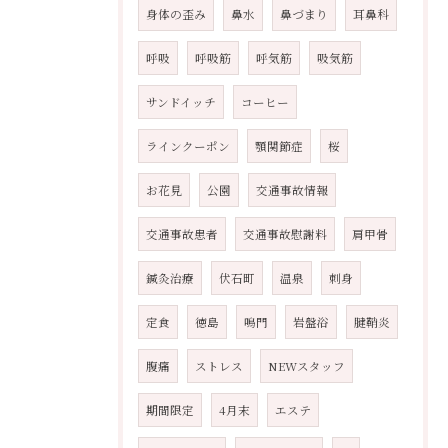
身体の歪み
鼻水
鼻づまり
耳鼻科
呼吸
呼吸筋
呼気筋
吸気筋
サンドイッチ
コーヒー
ラインクーポン
顎関節症
桜
お花見
公園
交通事故情報
交通事故患者
交通事故慰謝料
肩甲骨
鍼灸治療
伏石町
温泉
刺身
定食
徳島
鳴門
岩盤浴
腱鞘炎
腹痛
ストレス
NEWスタッフ
期間限定
4月末
エステ