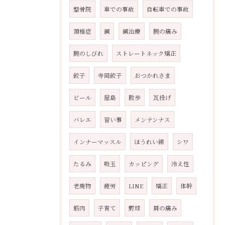
整骨院
車での事故
自転車での事故
頚椎症
鍼
鍼治療
腕の痛み
腕のしびれ
ストレートネック矯正
餃子
寺岡餃子
おつかれさま
ビール
屋島
散歩
瓦投げ
バレエ
習い事
メンテンナス
インナーマッスル
ほうれい線
シワ
たるみ
吸玉
カッピング
冷え性
老廃物
疲労
LINE
矯正
体幹
筋肉
子育て
野球
肩の痛み