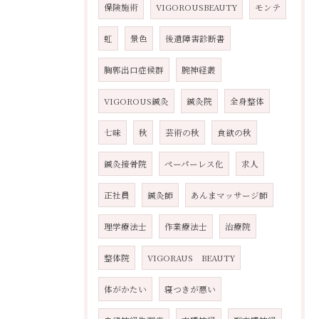
保険施術
VIGOROUSBEAUTY
モンテ
虹
景色
後遺障害診断書
胸郭出口症候群
腕神経叢
VIGOROUS鍼灸
鍼灸院
全身整体
七味
秋
芸術の秋
食欲の秋
鍼灸接骨院
ペーパーレス化
求人
正社員
鍼灸師
あんまマッサージ師
理学療法士
作業療法士
治療院
整体院
VIGORAUS BEAUTY
体がかたい
寝つきが悪い