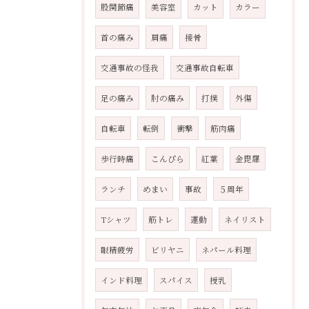
股関節痛
美容室
カット
カラー
首の痛み
肩痛
接骨
交通事故の怪我
交通事故自転車
足の痛み
肘の痛み
打撲
外傷
自転車
転倒
衝撃
筋肉痛
歩行時痛
こんぴら
紅葉
金毘羅
ランチ
めまい
事故
５周年
Tシャツ
筋トレ
運動
ネイリスト
眼精疲労
ビリヤニ
ネパール料理
インド料理
スパイス
授乳