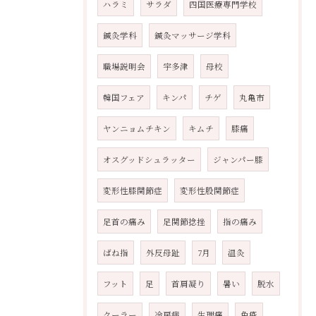
ハラミ
サラダ
四国医療専門学校
鍼灸学科
鍼灸マッサージ学科
職場説明会
宇多津
母校
韓国フェア
キンパ
チゲ
丸亀市
ヤンニョムチキン
キムチ
膝痛
オスグッドシュラッター
ジャンパー膝
変形性膝関節症
変形性股関節症
足首の痛み
足関節捻挫
指の痛み
ばね指
外反母趾
7月
温灸
フット
足
首肩凝り
暑い
脱水
クーラー
冷房病
生理痛
免疫