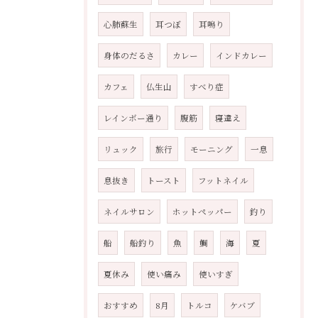
心肺蘇生
耳つぼ
耳鳴り
身体のだるさ
カレー
インドカレー
カフェ
仏生山
すべり症
レインボー通り
腹筋
寝違え
リュック
旅行
モーニング
一息
息抜き
トースト
フットネイル
ネイルサロン
ホットペッパー
釣り
船
船釣り
魚
鯛
海
夏
夏休み
使い痛み
使いすぎ
おすすめ
8月
トルコ
ケバブ