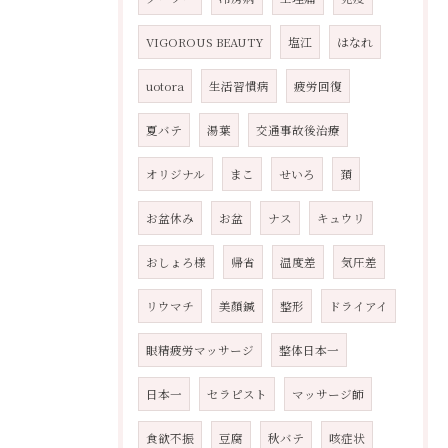
VIGOROUS BEAUTY
塩江
はなれ
uotora
生活習慣病
疲労回復
夏バテ
湯葉
交通事故後治療
オリジナル
まこ
せいろ
頚
お盆休み
お盆
ナス
キュウリ
おしょろ様
帰省
温度差
気圧差
リウマチ
美顏鍼
整形
ドライアイ
眼精疲労マッサージ
整体日本一
日本一
セラピスト
マッサージ師
食欲不振
豆腐
秋バテ
咳症状